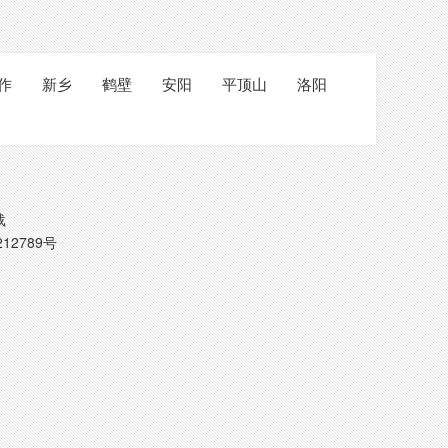
作
新乡
鹤壁
安阳
平顶山
洛阳
载
212789号