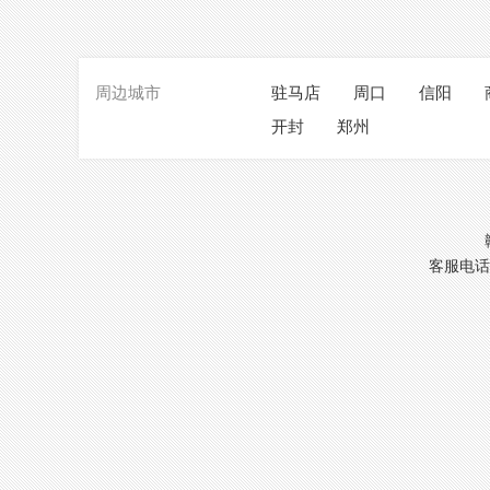
周边城市
驻马店
周口
信阳
开封
郑州
客服电话：