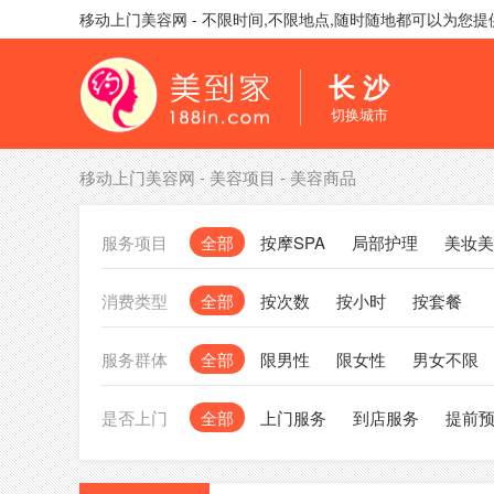
移动上门美容网 - 不限时间,不限地点,随时随地都可以为您
长 沙
切换城市
移动上门美容网
-
美容项目
-
美容商品
服务项目
全部
按摩SPA
局部护理
美妆美
消费类型
全部
按次数
按小时
按套餐
服务群体
全部
限男性
限女性
男女不限
是否上门
全部
上门服务
到店服务
提前