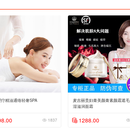
理疗精油通络轻奢SPA
麦吉丽贵妇膏美颜膏素颜霜遮毛
湿滋润面霜
98.00
1288.00
1837