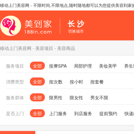
移动上门美容网 - 不限时间,不限地点,随时随地都可以为您提供美容到
长 沙
切换城市
移动上门美容网
-
美容项目
-
美容商品
服务项目
全部
按摩SPA
局部护理
美妆美甲
养生
消费类型
全部
按次数
按小时
按套餐
服务群体
全部
限男性
限女性
男女不限
是否上门
全部
上门服务
到店服务
提前预约
快递