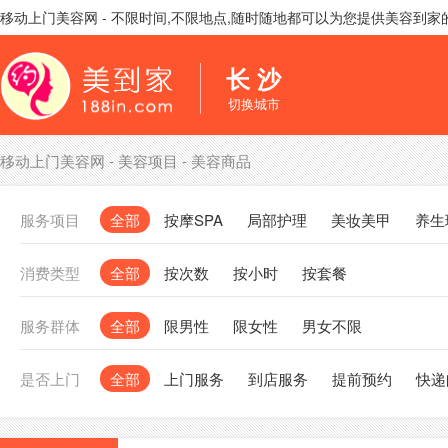
移动上门美容网 - 不限时间,不限地点,随时随地都可以为您提供美容到
长 沙
切换城市
移动上门美容网
-
美容项目
-
美容商品
服务项目
全部
按摩SPA
局部护理
美妆美甲
养生
消费类型
全部
按次数
按小时
按套餐
服务群体
全部
限男性
限女性
男女不限
是否上门
全部
上门服务
到店服务
提前预约
快递