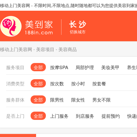
移动上门美容网 - 不限时间,不限地点,随时随地都可以为您提供美容到
长 沙
切换城市
移动上门美容网
-
美容项目
-
美容商品
服务项目
全部
按摩SPA
局部护理
美妆美甲
养生
消费类型
全部
按次数
按小时
按套餐
服务群体
全部
限男性
限女性
男女不限
是否上门
全部
上门服务
到店服务
提前预约
快递