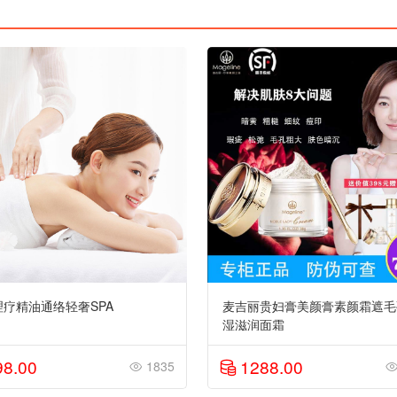
理疗精油通络轻奢SPA
麦吉丽贵妇膏美颜膏素颜霜遮毛
湿滋润面霜
98.00
1288.00
1835