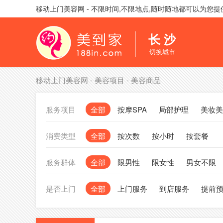
移动上门美容网 - 不限时间,不限地点,随时随地都可以为您
长 沙
切换城市
移动上门美容网
-
美容项目
-
美容商品
服务项目
全部
按摩SPA
局部护理
美妆美
消费类型
全部
按次数
按小时
按套餐
服务群体
全部
限男性
限女性
男女不限
是否上门
全部
上门服务
到店服务
提前