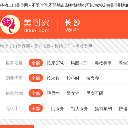
移动上门美容网 - 不限时间,不限地点,随时随地都可以为您提供美容到
长 沙
切换城市
移动上门美容网
-
美容项目
-
预约上门
-
美妆美甲
服务项目
全部
按摩SPA
局部护理
美妆美甲
养生
消费类型
全部
按次数
按小时
按套餐
服务群体
全部
限男性
限女性
男女不限
是否上门
全部
上门服务
到店服务
提前预约
快递