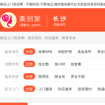
移动上门美容网 - 不限时间,不限地点,随时随地都可以为您提供美容到
长 沙
切换城市
移动上门美容网
-
美容项目
-
到店服务
-
整形美体
服务项目
全部
按摩SPA
局部护理
美妆美甲
养生
消费类型
全部
按次数
按小时
按套餐
服务群体
全部
限男性
限女性
男女不限
是否上门
全部
上门服务
到店服务
提前预约
快递