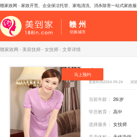
赣家政网 - 家政开荒、企业保洁托管、家电清洗、消杀除害一站式家政
赣 州
切换城市
赣家政网
-
美容技师
-
女技师
- 文章详情
李焉
马上预约
更新时间2024-09-24 浏览
当前年龄：
26/岁
学历教育：
高中
选择服务：
女技师
是否体检：
无传染病