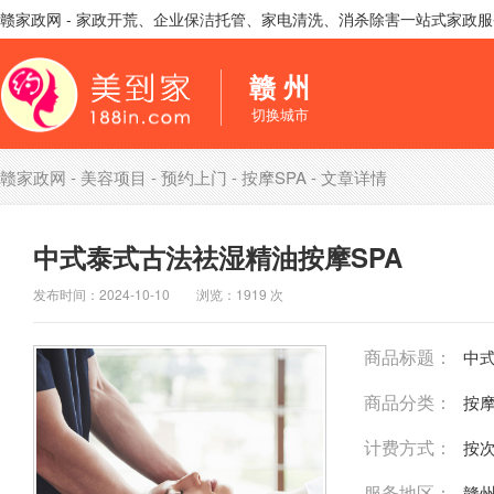
赣家政网 - 家政开荒、企业保洁托管、家电清洗、消杀除害一站式家政
赣 州
切换城市
赣家政网
-
美容项目
-
预约上门
-
按摩SPA
- 文章详情
中式泰式古法祛湿精油按摩SPA
发布时间：2024-10-10 浏览：1919 次
商品标题：
中式
商品分类：
按摩
计费方式：
按
服务地区：
赣州